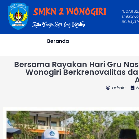
Skip
SMKN 2 WONOGIRI
(0273) 32
to
smkn2wo
content
Jln. Raya
Asta Tanpa Sepi Ing Kridha
Beranda
Bersama Rayakan Hari Gru Nasi
Wonogiri Berkrenovalitas 
A
admin
N