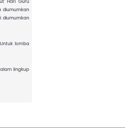
ut Hari Guru
ya diumumkan
ini diumumkan
. Untuk lomba
dalam lingkup