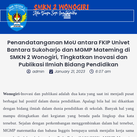
Skip
SMKN 2 WONOGIRI
to
Asta Tanpa Sepi Ing Kridha
content
Penandatanganan MoU antara FKIP Univet
Bantara Sukoharjo dan MGMP Mateming di
SMKN 2 Wonogiri, Tingkatkan Inovasi dan
Publikasi Ilmiah Bidang Pendidikan
admin
January 21, 2023
6:07 am
Wonogiri
-Inovasi dan publikasi adalah dua kata yang saat ini menjadi pusat
berbagai hal positif dalam dunia pendidikan. Apalagi bila hal ini dikaitkan
dengan bidang ilmiah dalam dunia pendidikan di sekolah. Banyak hal yang
mampu ditingkatkan dari kegiatan yang berada pada lingkup dua kata
tersebut. Sejalan dengan perkembangan menggembirakan dalam hal tersebut,
MGMP matematika dan bahasa Inggris berupaya untuk menjalin kerja sama