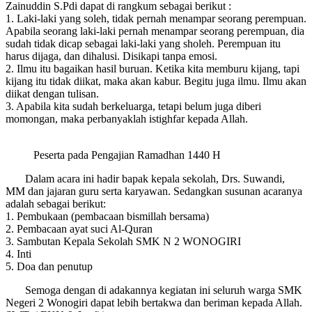
Zainuddin S.Pdi dapat di rangkum sebagai berikut :
1. Laki-laki yang soleh, tidak pernah menampar seorang perempuan.
Apabila seorang laki-laki pernah menampar seorang perempuan, dia
sudah tidak dicap sebagai laki-laki yang sholeh. Perempuan itu
harus dijaga, dan dihalusi. Disikapi tanpa emosi.
2. Ilmu itu bagaikan hasil buruan. Ketika kita memburu kijang, tapi
kijang itu tidak diikat, maka akan kabur. Begitu juga ilmu. Ilmu akan
diikat dengan tulisan.
3. Apabila kita sudah berkeluarga, tetapi belum juga diberi
momongan, maka perbanyaklah istighfar kepada Allah.
Peserta pada Pengajian Ramadhan 1440 H
Dalam acara ini hadir bapak kepala sekolah, Drs. Suwandi,
MM dan jajaran guru serta karyawan. Sedangkan susunan acaranya
adalah sebagai berikut:
1. Pembukaan (pembacaan bismillah bersama)
2. Pembacaan ayat suci Al-Quran
3. Sambutan Kepala Sekolah SMK N 2 WONOGIRI
4. Inti
5. Doa dan penutup
Semoga dengan di adakannya kegiatan ini seluruh warga SMK
Negeri 2 Wonogiri dapat lebih bertakwa dan beriman kepada Allah.