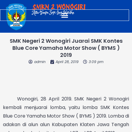
Skip
SMKN 2 WONOGIRI
to
Asta Tanpa Sepi Ing Kridha
content
SMK Negeri 2 Wonogiri Juarai SMK Kontes
Blue Core Yamaha Motor Show ( BYMS )
2019
admin
April 28, 2019
3:09 pm
Wonogiri, 28 April 2019. SMK Negeri 2 Wonogiri
kembali menjuarai lomba, yaitu lomba SMK Kontes
Blue Core Yamaha Motor Show ( BYMS ) 2019. Lomba di
adakan di alun alun Kabupaten Klaten Jawa Tengah