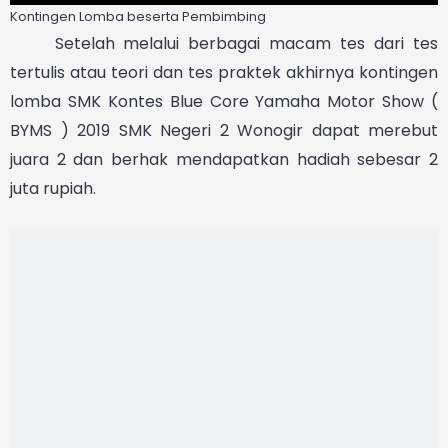
Kontingen Lomba beserta Pembimbing
Setelah melalui berbagai macam tes dari tes
tertulis atau teori dan tes praktek akhirnya kontingen
lomba SMK Kontes Blue Core Yamaha Motor Show (
BYMS ) 2019 SMK Negeri 2 Wonogir dapat merebut
juara 2 dan berhak mendapatkan hadiah sebesar 2
juta rupiah.
Capture Video Sosmed
Yang agak beda dengan lomba lain adalah adanya
syarat untuk mengupload video yang bertema
Yamaha Servis Shop atau ajakan untuk servis di
Y
amaha Service Shop ke sosial media seperti di