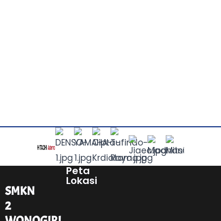
Peta
Lokasi
SMKN
2
WONOGIRI
Asta