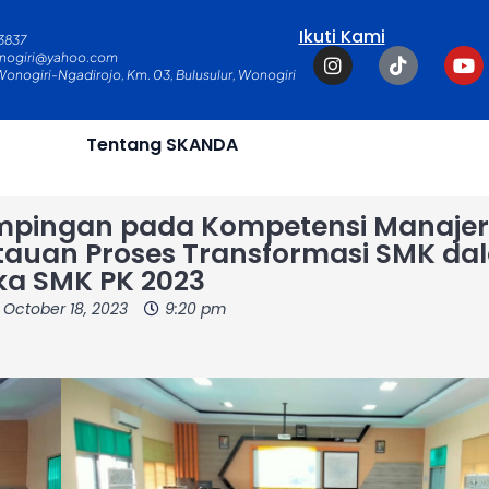
Ikuti Kami
3837
I
T
Y
nogiri@yahoo.com
n
i
o
 Wonogiri-Ngadirojo, Km. 03, Bulusulur, Wonogiri
s
k
u
t
t
t
a
o
u
Tentang SKANDA
g
k
b
r
e
a
m
pingan pada Kompetensi Manajeri
auan Proses Transformasi SMK da
a SMK PK 2023
October 18, 2023
9:20 pm