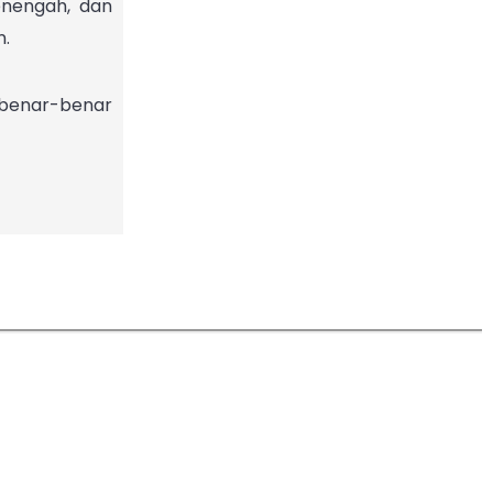
enengah, dan
n.
 benar-benar