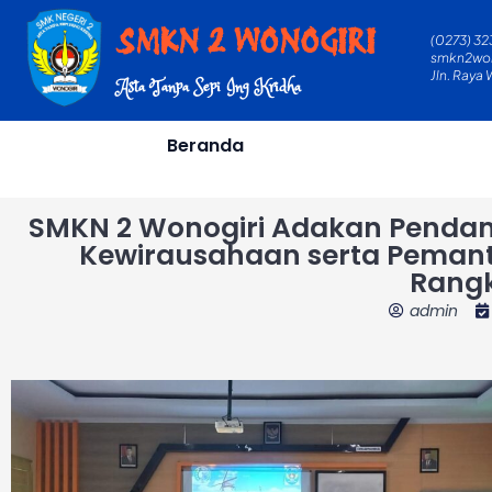
Skip
SMKN 2 WONOGIRI
(0273) 32
to
smkn2wo
content
Jln. Raya
Asta Tanpa Sepi Ing Kridha
Beranda
SMKN 2 Wonogiri Adakan Pendam
Kewirausahaan serta Pemant
Rangk
admin