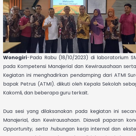
Wonogiri
-Pada Rabu (18/10/2023) di laboratorium 
pada Kompetensi Manajerial dan Kewirausahaan sert
Kegiatan ini menghadirkan pendamping dari ATMI Su
bapak Petrus (ATMI). diikuti oleh Kepala Sekolah seb
Kakomli, dan beberapa guru terkait.
Dua sesi yang dilaksanakan pada kegiatan ini sec
Manajerial, dan Kewirausahaan. Diawali paparan ko
Opportunity, serta h
ubungan kerja internal dan ekste