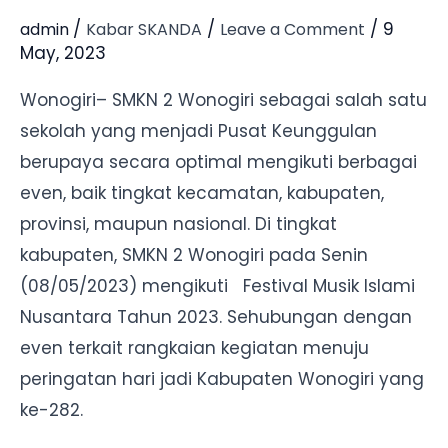
Musik
/
/
/
9
admin
Kabar SKANDA
Leave a Comment
Islami
May, 2023
Nusantara
Wonogiri– SMKN 2 Wonogiri sebagai salah satu
Tahun
sekolah yang menjadi Pusat Keunggulan
2023
berupaya secara optimal mengikuti berbagai
even, baik tingkat kecamatan, kabupaten,
provinsi, maupun nasional. Di tingkat
kabupaten, SMKN 2 Wonogiri pada Senin
(08/05/2023) mengikuti Festival Musik Islami
Nusantara Tahun 2023. Sehubungan dengan
even terkait rangkaian kegiatan menuju
peringatan hari jadi Kabupaten Wonogiri yang
ke-282.