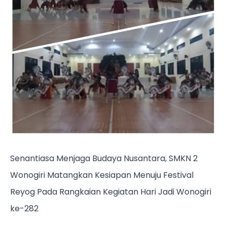
2
Wonogiri
Matangkan
Kesiapan
Menuju
Festival
Reyog
Pada
Rangkaian
Kegiatan
Hari
Senantiasa Menjaga Budaya Nusantara, SMKN 2
Jadi
Wonogiri Matangkan Kesiapan Menuju Festival
Wonogiri
Reyog Pada Rangkaian Kegiatan Hari Jadi Wonogiri
ke-
ke-282
282