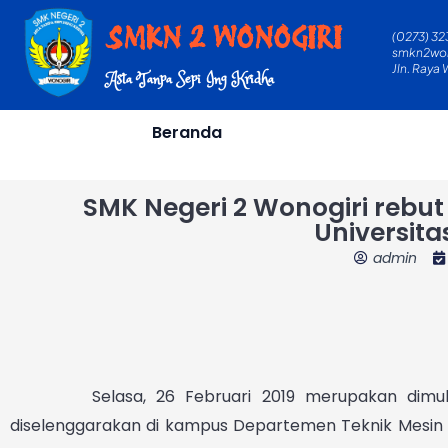
Skip
SMKN 2 WONOGIRI
(0273) 32
to
smkn2wo
content
Jln. Raya
Asta Tanpa Sepi Ing Kridha
Beranda
SMK Negeri 2 Wonogiri rebut
Universit
admin
Selasa, 26 Februari 2019 merupakan dimulainy
diselenggarakan di kampus Departemen Teknik Mesin S