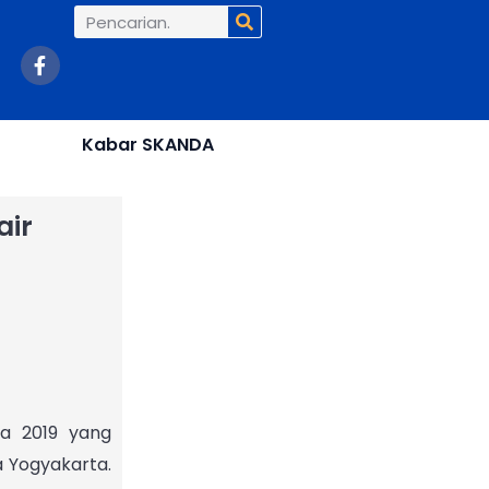
Search
F
a
c
e
b
Kabar SKANDA
o
o
k
-
air
f
a 2019 yang
a Yogyakarta.