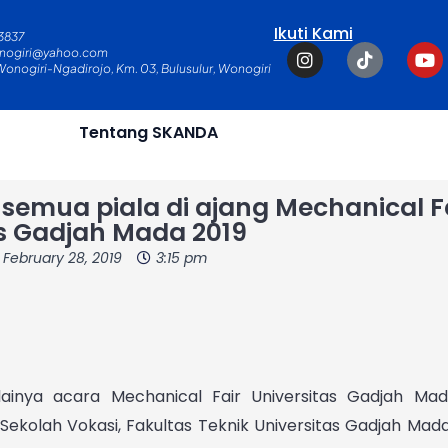
Ikuti Kami
3837
I
T
Y
nogiri@yahoo.com
n
i
o
 Wonogiri-Ngadirojo, Km. 03, Bulusulur, Wonogiri
s
k
u
t
t
t
a
o
u
Tentang SKANDA
g
k
b
r
e
a
m
 semua piala di ajang Mechanical F
as Gadjah Mada 2019
February 28, 2019
3:15 pm
a acara Mechanical Fair Universitas Gadjah Mad
ekolah Vokasi, Fakultas Teknik Universitas Gadjah Mad