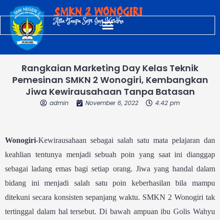
Skip
SMKN 2 WONOGIRI
to
Asta Tanpa Sepi Ing Kridha
content
Rangkaian Marketing Day Kelas Teknik
Pemesinan SMKN 2 Wonogiri, Kembangkan
Jiwa Kewirausahaan Tanpa Batasan
admin
November 6, 2022
4:42 pm
Wonogiri
-Kewirausahaan sebagai salah satu mata pelajaran dan
keahlian tentunya menjadi sebuah poin yang saat ini dianggap
sebagai ladang emas bagi setiap orang. Jiwa yang handal dalam
bidang ini menjadi salah satu poin keberhasilan bila mampu
ditekuni secara konsisten sepanjang waktu. SMKN 2 Wonogiri tak
tertinggal dalam hal tersebut. Di bawah ampuan ibu Golis Wahyu