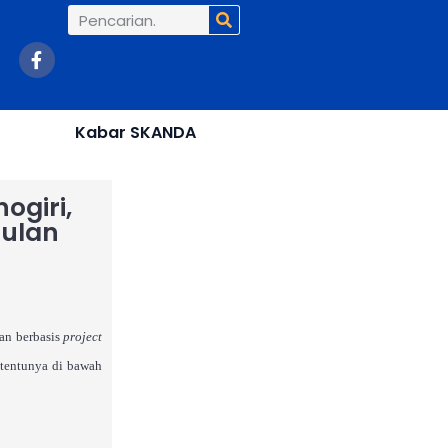
Search
F
a
c
e
b
Kabar SKANDA
o
o
k
-
ogiri,
f
gulan
an berbasis
project
 tentunya di bawah